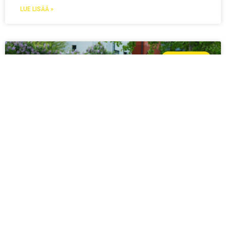
LUE LISÄÄ »
TIEDOTTEET
TULE ALUEVALVOJAKSI
KESÄTEATTERIIN!
Kesäteatteri hakee vapaaehtoisia aluevalvojia ajalle
21.6.-26.8.2023. Jokaisessa esityksessä on kolme