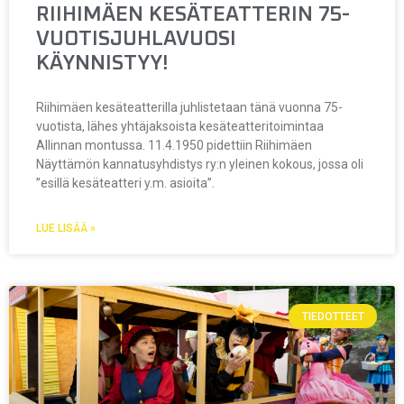
RIIHIMÄEN KESÄTEATTERIN 75-
VUOTISJUHLAVUOSI
KÄYNNISTYY!
Riihimäen kesäteatterilla juhlistetaan tänä vuonna 75-
vuotista, lähes yhtäjaksoista kesäteatteritoimintaa
Allinnan montussa. 11.4.1950 pidettiin Riihimäen
Näyttämön kannatusyhdistys ry:n yleinen kokous, jossa oli
”esillä kesäteatteri y.m. asioita”.
LUE LISÄÄ »
TIEDOTTEET