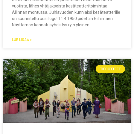
vuotista, lähes yhtäjaksoista kesäteatteritoimintaa
Allinnan montussa. Juhlavuoden kunniaksi kesäteatterille
on suunniteltu uusi logo! 11.4.1950 pidettiin Riihimäen
Näyttämön kannatusyhdistys ry:n yleinen
LUE LISÄÄ »
TIEDOTTEET