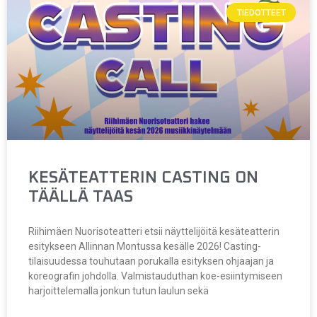
TIEDOTTEET
KESÄTEATTERIN CASTING ON
TÄÄLLÄ TAAS
Riihimäen Nuorisoteatteri etsii näyttelijöitä kesäteatterin
esitykseen Allinnan Montussa kesälle 2026! Casting-
tilaisuudessa touhutaan porukalla esityksen ohjaajan ja
koreografin johdolla. Valmistauduthan koe-esiintymiseen
harjoittelemalla jonkun tutun laulun sekä