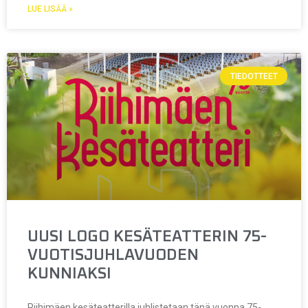
LUE LISÄÄ »
TIEDOTTEET
UUSI LOGO KESÄTEATTERIN 75-
VUOTISJUHLAVUODEN
KUNNIAKSI
Riihimäen kesäteatterilla juhlistetaan tänä vuonna 75-