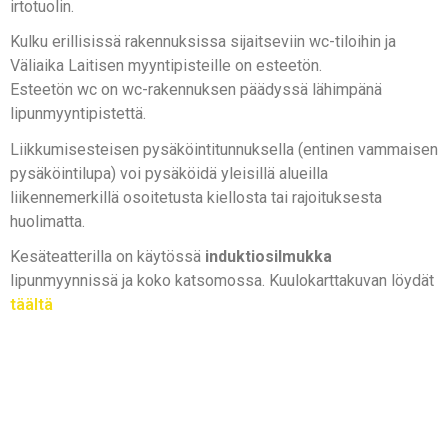
irtotuolin.
Kulku erillisissä rakennuksissa sijaitseviin wc-tiloihin ja
Väliaika Laitisen myyntipisteille on esteetön.
Esteetön wc on wc-rakennuksen päädyssä lähimpänä
lipunmyyntipistettä.
Liikkumisesteisen pysäköintitunnuksella (entinen vammaisen
pysäköintilupa) voi pysäköidä yleisillä alueilla
liikennemerkillä osoitetusta kiellosta tai rajoituksesta
huolimatta.
Kesäteatterilla on käytössä
induktiosilmukka
lipunmyynnissä ja koko katsomossa. Kuulokarttakuvan löydät
täältä