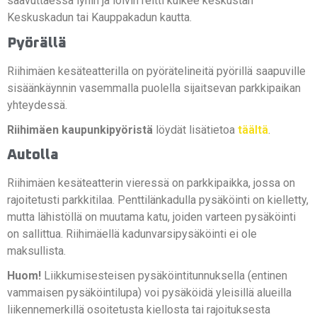
saavuttaessa lyhin ja loivin reitti kulkee keskustan
Keskuskadun tai Kauppakadun kautta.
Pyörällä
Riihimäen kesäteatterilla on pyörätelineitä pyörillä saapuville
sisäänkäynnin vasemmalla puolella sijaitsevan parkkipaikan
yhteydessä.
Riihimäen kaupunkipyöristä
löydät lisätietoa
täältä
.
Autolla
Riihimäen kesäteatterin vieressä on parkkipaikka, jossa on
rajoitetusti parkkitilaa. Penttilänkadulla pysäköinti on kielletty,
mutta lähistöllä on muutama katu, joiden varteen pysäköinti
on sallittua. Riihimäellä kadunvarsipysäköinti ei ole
maksullista.
Huom!
Liikkumisesteisen pysäköintitunnuksella (entinen
vammaisen pysäköintilupa) voi pysäköidä yleisillä alueilla
liikennemerkillä osoitetusta kiellosta tai rajoituksesta