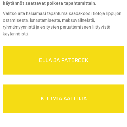
käytännöt saattavat poiketa tapahtumittain.
Valitse alta haluamasi tapahtuma saadaksesi tietoja lippujen
ostamisesta, lunastamisesta, maksuvälineistä,
ryhmämyynnistä ja esitysten peruuttamiseen liittyvistä
käytännöistä.
ELLA JA PATEROCK
KUUMIA AALTOJA