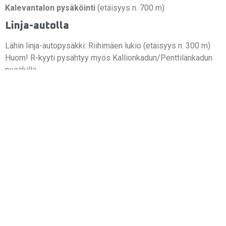
Kalevantalon pysäköinti
(etäisyys n. 700 m)
Linja-autolla
Lähin linja-autopysäkki: Riihimäen lukio (etäisyys n. 300 m)
Huom! R-kyyti pysähtyy myös Kallionkadun/Penttilänkadun
pysäkillä.
Riihimäen kaupungin joukkoliikenteen sivut löydät
täältä
.
Ryhmien linja-autokuljetus
Pentilänkadulla pysäköinti on kielletty, mutta linja-autot voivat
tiputtaa ryhmät kesäteatterin pääsisäänkäynnin eteen. Tämä
toimii etenkin Salapausseläntien / Isokäyrän kautta
saavuttaessa. Toinen vaihtoehto on ajaa kesäteatterille
Kallionkadun kautta. Hammashoitolan jälkeen mäen päällä on
linja-autopysäkki, johon ryhmän voi myös jättää. Linja-
autopysäkiltä voi jatkaa suoraan Salpauseläntien ja
Uramontien kautta Laaksokadulle, jonka varrelta löytyy
hiekkakenttä linja-auton pysäköintiä varten. Täältä on n. 400