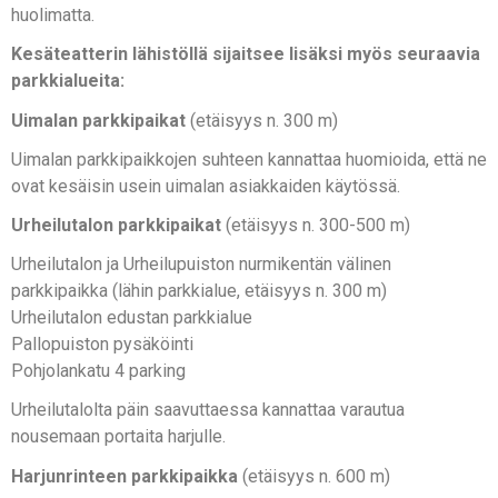
huolimatta.
Kesäteatterin lähistöllä sijaitsee lisäksi myös seuraavia
parkkialueita:
Uimalan parkkipaikat
(etäisyys n. 300 m)
Uimalan parkkipaikkojen suhteen kannattaa huomioida, että ne
ovat kesäisin usein uimalan asiakkaiden käytössä.
Urheilutalon parkkipaikat
(etäisyys n. 300-500 m)
Urheilutalon ja Urheilupuiston nurmikentän välinen
parkkipaikka (lähin parkkialue, etäisyys n. 300 m)
Urheilutalon edustan parkkialue
Pallopuiston pysäköinti
Pohjolankatu 4 parking
Urheilutalolta päin saavuttaessa kannattaa varautua
nousemaan portaita harjulle.
Harjunrinteen parkkipaikka
(etäisyys n. 600 m)