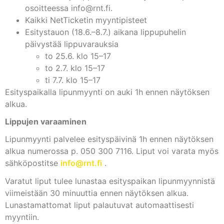
osoitteessa
info@rnt.fi
.
Kaikki NetTicketin myyntipisteet
Esitystauon (18.6.–8.7.) aikana lippupuhelin
päivystää lippuvarauksia
to 25.6. klo 15–17
to 2.7. klo 15–17
ti 7.7. klo 15–17
Esityspaikalla lipunmyynti on auki 1h ennen näytöksen
alkua.
Lippujen varaaminen
Lipunmyynti palvelee esityspäivinä 1h ennen näytöksen
alkua numerossa p. 050 300 7116. Liput voi varata myös
sähköpostitse
info@rnt.fi
.
Varatut liput tulee lunastaa esityspaikan lipunmyynnistä
viimeistään 30 minuuttia ennen näytöksen alkua.
Lunastamattomat liput palautuvat automaattisesti
myyntiin.