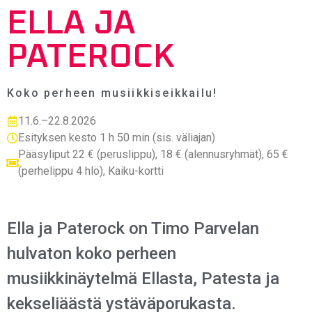
ELLA JA
PATEROCK
Koko perheen musiikkiseikkailu!
11.6.–22.8.2026
Esityksen kesto 1 h 50 min (sis. väliajan)
Pääsyliput 22 € (peruslippu), 18 € (alennusryhmät), 65 €
(perhelippu 4 hlö), Kaiku-kortti
Ella ja Paterock on Timo Parvelan
hulvaton koko perheen
musiikkinäytelmä Ellasta, Patesta ja
kekseliäästä ystäväporukasta.