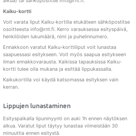
alkua) tai sähköpostitse
info@rnt.fi
.
Kaiku-kortti
Voit varata liput Kaiku-kortilla etukäteen sähköpostitse
osoitteesta
info@rnt.fi
. Kerro varauksessa esityspäivä,
henkilöiden lukumäärä, nimi ja puhelinnumero.
Ennakkoon varatut Kaiku-korttiliput voit lunastaa
saapuessasi esitykseen. Voit myös saapua esitykseen
ilman ennakkovarausta. Kaikissa tapauksissa Kaiku-
kortti tulee olla mukana ja esittää lippukassalla.
Kaikukortilla voi käydä katsomassa esityksen vain
kerran.
Lippujen lunastaminen
Esityspaikalla lipunmyynti on auki 1h ennen näytöksen
alkua. Varatut liput täytyy lunastaa viimeistään 30
minuuttia ennen esitystä.