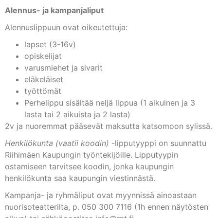
Alennus- ja kampanjaliput
Alennuslippuun ovat oikeutettuja:
lapset (3-16v)
opiskelijat
varusmiehet ja sivarit
eläkeläiset
työttömät
Perhelippu sisältää neljä lippua (1 aikuinen ja 3
lasta tai 2 aikuista ja 2 lasta)
2v ja nuoremmat pääsevät maksutta katsomoon sylissä.
Henkilökunta (vaatii koodin)
-lipputyyppi on suunnattu
Riihimäen Kaupungin työntekijöille. Lipputyypin
ostamiseen tarvitsee koodin, jonka kaupungin
henkilökunta saa kaupungin viestinnästä.
Kampanja- ja ryhmäliput ovat myynnissä ainoastaan
nuorisoteatterilta, p. 050 300 7116 (1h ennen näytösten