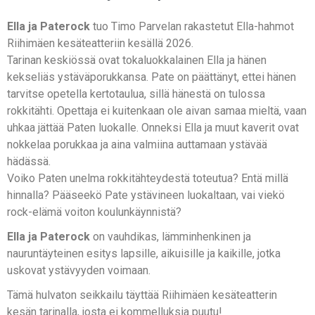
Ella ja Paterock
tuo Timo Parvelan rakastetut Ella-hahmot
Riihimäen kesäteatteriin kesällä 2026.
Tarinan keskiössä ovat tokaluokkalainen Ella ja hänen
kekseliäs ystäväporukkansa. Pate on päättänyt, ettei hänen
tarvitse opetella kertotaulua, sillä hänestä on tulossa
rokkitähti. Opettaja ei kuitenkaan ole aivan samaa mieltä, vaan
uhkaa jättää Paten luokalle. Onneksi Ella ja muut kaverit ovat
nokkelaa porukkaa ja aina valmiina auttamaan ystävää
hädässä.
Voiko Paten unelma rokkitähteydestä toteutua? Entä millä
hinnalla? Pääseekö Pate ystävineen luokaltaan, vai viekö
rock-elämä voiton koulunkäynnistä?
Ella ja Paterock
on vauhdikas, lämminhenkinen ja
nauruntäyteinen esitys lapsille, aikuisille ja kaikille, jotka
uskovat ystävyyden voimaan.
Tämä hulvaton seikkailu täyttää Riihimäen kesäteatterin
kesän tarinalla, josta ei kommelluksia puutu!