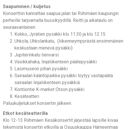
Saapuminen / kuljetus
Konserttiin kannattaa saapua jalan tai Riihimäen kaupungin
perheille tarjoamalla bussikyydillä. Reitti ja aikataulu on
seuraavanlainen:
Kokko, Jyrätien pysäkki klo 11.30 ja klo 12.15
Uhkola, Uhkolankatu, (liikenneympyrästä ensimmäinen
keskustaan menevä pysäkki)
Jupiterinkatu tienvarsi
Vasikkahaka, linjaliikenteen päätepysäkki
Lasimuseon pihan pysäkki
Sairaalan kääntöpaikka pysäkki löytyy vastapäätä
sairaalan linjaliikenteen pysäkkiä
Kontiontie K-market Otson pysäkki
Kesäteatteri
Paluukuljetukset konsertin jälkeen.
Etkot kesäteatterilla
Klo 12-13 Riihimäen Kesäkonsertit järjestää lapsille kivaa
tekemistä konsertin etkoilla ja Osuuskauppa Hämeenmaa