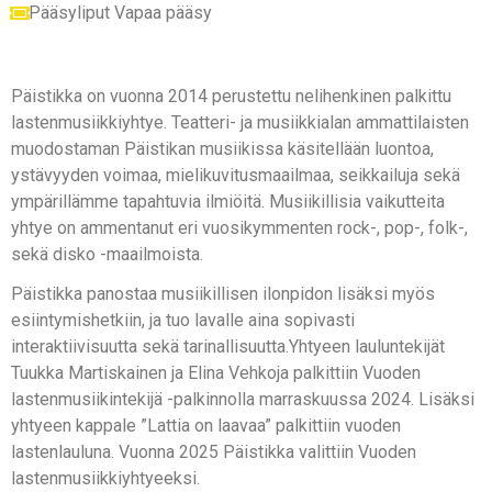
Pääsyliput Vapaa pääsy
Päistikka on vuonna 2014 perustettu nelihenkinen palkittu
lastenmusiikkiyhtye. Teatteri- ja musiikkialan ammattilaisten
muodostaman Päistikan musiikissa käsitellään luontoa,
ystävyyden voimaa, mielikuvitusmaailmaa, seikkailuja sekä
ympärillämme tapahtuvia ilmiöitä. Musiikillisia vaikutteita
yhtye on ammentanut eri vuosikymmenten rock-, pop-, folk-,
sekä disko -maailmoista.
Päistikka panostaa musiikillisen ilonpidon lisäksi myös
esiintymishetkiin, ja tuo lavalle aina sopivasti
interaktiivisuutta sekä tarinallisuutta.Yhtyeen lauluntekijät
Tuukka Martiskainen ja Elina Vehkoja palkittiin Vuoden
lastenmusiikintekijä -palkinnolla marraskuussa 2024. Lisäksi
yhtyeen kappale ”Lattia on laavaa” palkittiin vuoden
lastenlauluna. Vuonna 2025 Päistikka valittiin Vuoden
lastenmusiikkiyhtyeeksi.