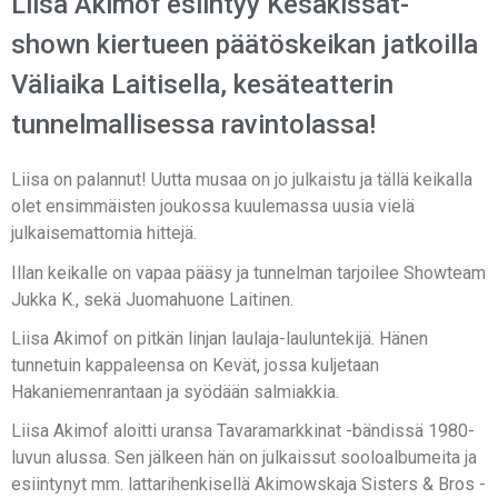
Liisa Akimof esiintyy Kesäkissat-
shown kiertueen päätöskeikan jatkoilla
Väliaika Laitisella, kesäteatterin
tunnelmallisessa ravintolassa!
Liisa on palannut! Uutta musaa on jo julkaistu ja tällä keikalla
olet ensimmäisten joukossa kuulemassa uusia vielä
julkaisemattomia hittejä.
Illan keikalle on vapaa pääsy ja tunnelman tarjoilee Showteam
Jukka K., sekä Juomahuone Laitinen.
Liisa Akimof on pitkän linjan laulaja-lauluntekijä. Hänen
tunnetuin kappaleensa on Kevät, jossa kuljetaan
Hakaniemenrantaan ja syödään salmiakkia.
Liisa Akimof aloitti uransa Tavaramarkkinat -bändissä 1980-
luvun alussa. Sen jälkeen hän on julkaissut sooloalbumeita ja
esiintynyt mm. lattarihenkisellä Akimowskaja Sisters & Bros -